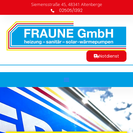
Siemensstraße 45, 48341 Altenberge
02505/1392
Notdienst